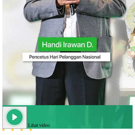
Lihat video